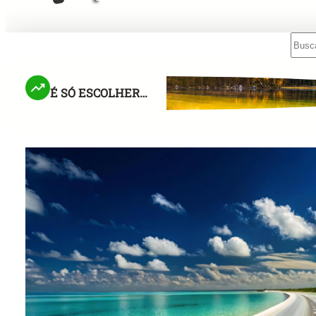
Sear
Mensagens Rápidas para o Rádio!
, Acolher e Respeitar o Livre-Arbítrio
É SÓ ESCOLHER…
Não Tenha Med