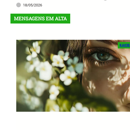
18/05/2026
MENSAGENS EM ALTA
KAIOB
Ama
Cam
ka
Um te
mesmo
Rea