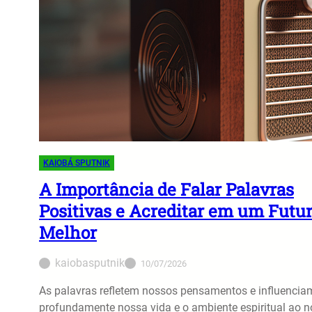
KAIOBÁ SPUTNIK
A Importância de Falar Palavras
Positivas e Acreditar em um Futu
Melhor
kaiobasputnik
10/07/2026
As palavras refletem nossos pensamentos e influencia
profundamente nossa vida e o ambiente espiritual ao 