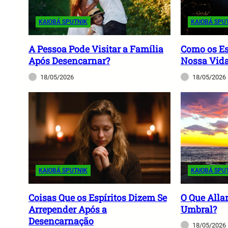
KAIOBÁ SPUTNIK
KAIOBÁ SPU
A Pessoa Pode Visitar a Família
Como os Es
Após Desencarnar?
Nossa Vida
18/05/2026
18/05/2026
KAIOBÁ SPUTNIK
KAIOBÁ SPU
Coisas Que os Espíritos Dizem Se
O Que Alla
Arrepender Após a
Umbral?
Desencarnação
18/05/2026