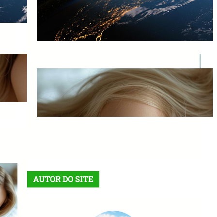
Enxergam Nossa Vida na
Terra?
18/05/2026
Existe Sono no Plano
Espiritual?
18/05/2026
AUTOR DO SITE