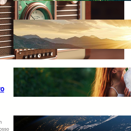
Quanto Tempo Leva Para um Espírit
Entender Que Desencarnou?
18/05/2026
A Pessoa Pode Visitar a Família Apó
Desencarnar?
ro
18/05/2026
m
Como os Espíritos Enxergam Nossa 
na Terra?
nosso