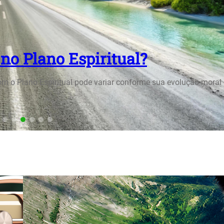
res de Quase Desencarnação Qu
s
am médicos e pesquisadores há décadas. Segundo os ensinamen
ência ativa em situações…
Os Animais Também Vão Para o Pla
Espiritual?
18/05/2026