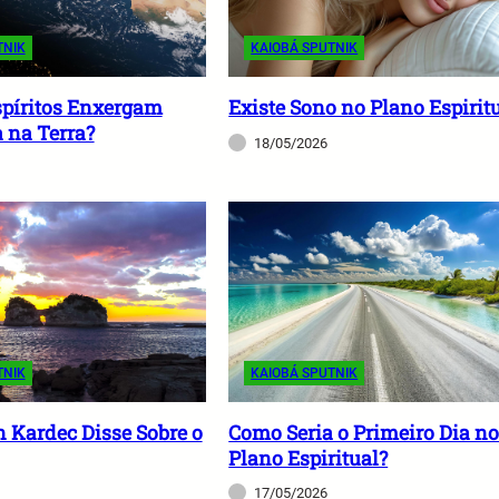
TNIK
KAIOBÁ SPUTNIK
píritos Enxergam
Existe Sono no Plano Espirit
 na Terra?
18/05/2026
TNIK
KAIOBÁ SPUTNIK
n Kardec Disse Sobre o
Como Seria o Primeiro Dia n
Plano Espiritual?
17/05/2026