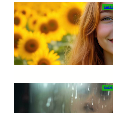
KAIOB
5 Pr
Tra
ka
Um te
refle
Rea
KAIOB
Obse
Libe