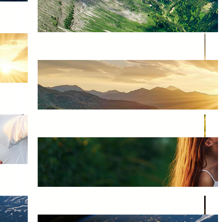
Para o Plano Espiritual?
18/05/2026
o
Quanto Tempo Leva Para
um Espírito Entender Que
Desencarnou?
18/05/2026
s
A Pessoa Pode Visitar a
Família Após Desencarnar?
18/05/2026
Vida
Como os Espíritos