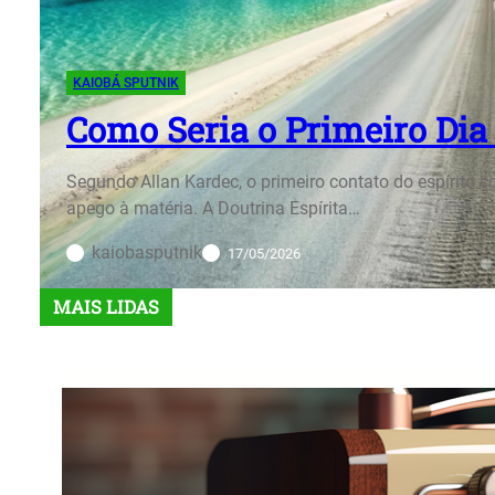
KAIOBÁ SPUTNIK
Relatos Assustado
Intrigaram Médico
lução moral e
Relatos de quase desencarnação intrig
Kardec, o espírito pode manter a consci
kaiobasputnik
17/05/2026
MAIS LIDAS