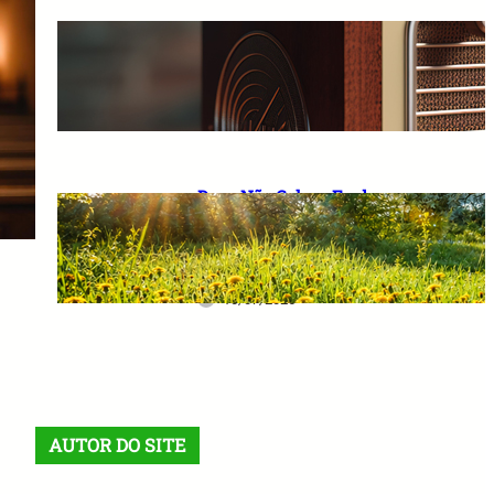
A Importância de Falar
Palavras Positivas e Acreditar
em um Futuro Melhor
10/07/2026
Deus Não Coloca Fardo
Pesado em Ombros Fracos: O
Verdadeiro Significado das
Provas da Vida
10/07/2026
AUTOR DO SITE