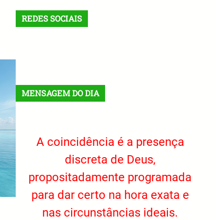
REDES SOCIAIS
X
Facebook
Instagram
VK
Telegram
TikTok
MENSAGEM DO DIA
A coincidência é a presença
discreta de Deus,
propositadamente programada
para dar certo na hora exata e
nas circunstâncias ideais.