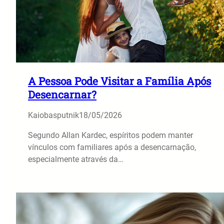
A Pessoa Pode Visitar a Família Após
Desencarnar?
Kaiobasputnik
18/05/2026
Segundo Allan Kardec, espíritos podem manter
vínculos com familiares após a desencarnação,
especialmente através da…