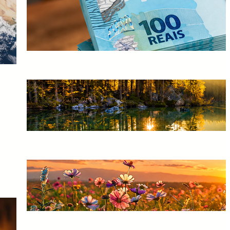
Calculadora de Lucro do FGTS
2026: Descubra Quanto Você
Vai Receber em Segundos
30/07/2026
A Missão dos Espíritas na
Sociedade: Esclarecer, Acolher
e Respeitar o Livre-Arbítrio
10/07/2026
Não Tenha Medo de Espíritos:
A Vida Continua Muito Além
da Matéria
10/07/2026