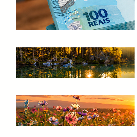
Calculadora de Lucro do FGTS
2026: Descubra Quanto Você
Vai Receber em Segundos
30/07/2026
A Missão dos Espíritas na
Sociedade: Esclarecer, Acolher
e Respeitar o Livre-Arbítrio
10/07/2026
Não Tenha Medo de Espíritos:
A Vida Continua Muito Além
da Matéria
10/07/2026