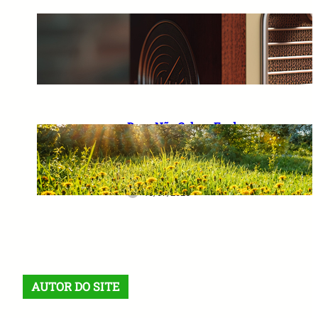
A Importância de Falar
Palavras Positivas e Acreditar
em um Futuro Melhor
10/07/2026
Deus Não Coloca Fardo
Pesado em Ombros Fracos: O
Verdadeiro Significado das
Provas da Vida
10/07/2026
AUTOR DO SITE