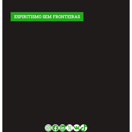
ESPIRITISMO SEM FRONTEIRAS
Instagram
Facebook
LinkedIn
X
VK
TikTok