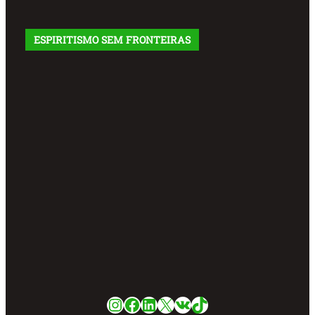
ESPIRITISMO SEM FRONTEIRAS
Instagram
Facebook
LinkedIn
X
VK
TikTok