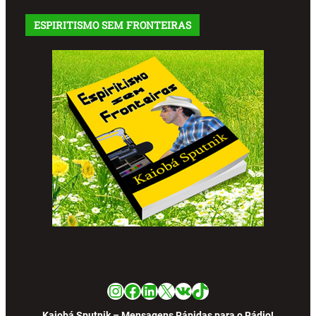
ESPIRITISMO SEM FRONTEIRAS
Instagram
Facebook
LinkedIn
X
VK
TikTok
Kaiobá Sputnik – Mensagens Rápidas para o Rádio!