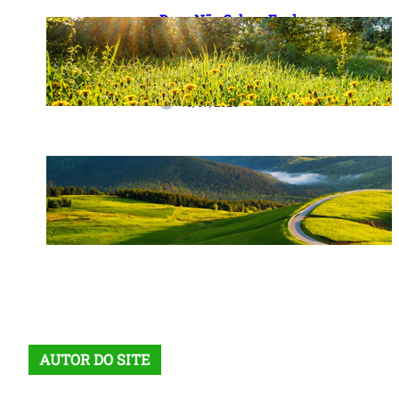
Deus Não Coloca Fardo
Pesado em Ombros Fracos: O
Verdadeiro Significado das
Provas da Vida
10/07/2026
Corrigir o Passado e Prever o
Futuro: A Sabedoria que
Transforma Destinos
10/07/2026
AUTOR DO SITE