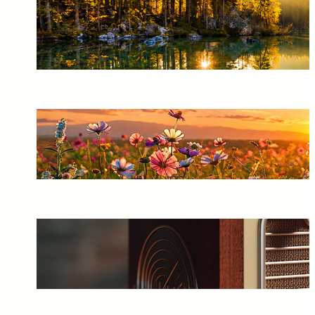
A Missão dos Espíritas na
Sociedade: Esclarecer, Acolher
e Respeitar o Livre-Arbítrio
10/07/2026
Não Tenha Medo de Espíritos:
A Vida Continua Muito Além
da Matéria
10/07/2026
A Importância de Falar
Palavras Positivas e Acreditar
em um Futuro Melhor
10/07/2026