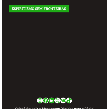
ESPIRITISMO SEM FRONTEIRAS
Instagram
Facebook
LinkedIn
X
VK
TikTok
Kaiobá Sputnik – Mensagens Rápidas para o Rádio!