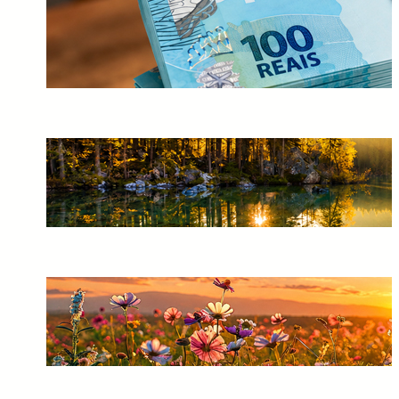
Calculadora de Lucro do FGTS
2026: Descubra Quanto Você
Vai Receber em Segundos
30/07/2026
A Missão dos Espíritas na
Sociedade: Esclarecer, Acolher
e Respeitar o Livre-Arbítrio
10/07/2026
Não Tenha Medo de Espíritos:
A Vida Continua Muito Além
da Matéria
10/07/2026