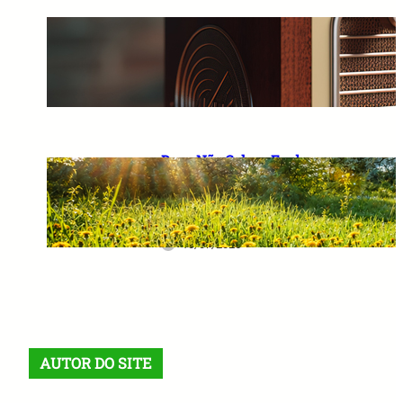
A Importância de Falar
Palavras Positivas e Acreditar
em um Futuro Melhor
10/07/2026
Deus Não Coloca Fardo
Pesado em Ombros Fracos: O
Verdadeiro Significado das
Provas da Vida
10/07/2026
AUTOR DO SITE