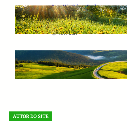
Deus Não Coloca Fardo
Pesado em Ombros Fracos: O
Verdadeiro Significado das
Provas da Vida
10/07/2026
Corrigir o Passado e Prever o
Futuro: A Sabedoria que
Transforma Destinos
10/07/2026
AUTOR DO SITE