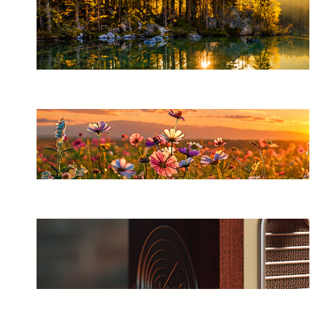
A Missão dos Espíritas na
Sociedade: Esclarecer, Acolher
e Respeitar o Livre-Arbítrio
10/07/2026
Não Tenha Medo de Espíritos:
A Vida Continua Muito Além
da Matéria
10/07/2026
A Importância de Falar
Palavras Positivas e Acreditar
em um Futuro Melhor
10/07/2026