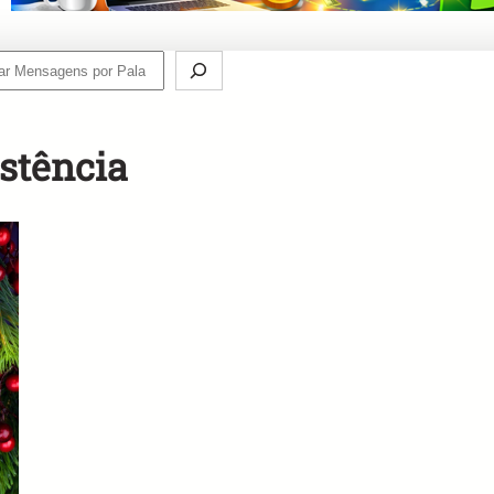
ch
stência