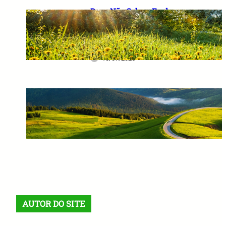
Deus Não Coloca Fardo
Pesado em Ombros Fracos: O
Verdadeiro Significado das
Provas da Vida
10/07/2026
Corrigir o Passado e Prever o
Futuro: A Sabedoria que
Transforma Destinos
10/07/2026
AUTOR DO SITE