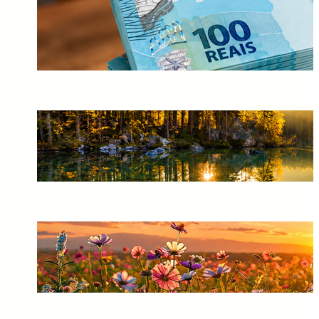
Calculadora de Lucro do FGTS
2026: Descubra Quanto Você
Vai Receber em Segundos
30/07/2026
A Missão dos Espíritas na
Sociedade: Esclarecer, Acolher
e Respeitar o Livre-Arbítrio
10/07/2026
Não Tenha Medo de Espíritos:
A Vida Continua Muito Além
da Matéria
10/07/2026