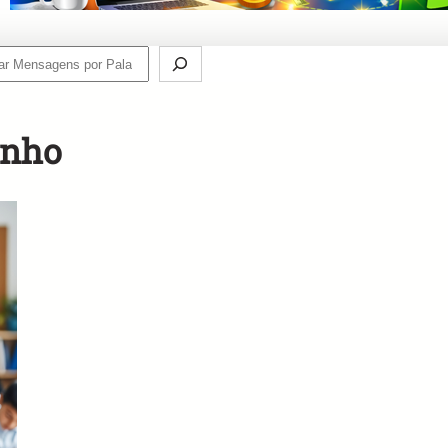
ch
inho