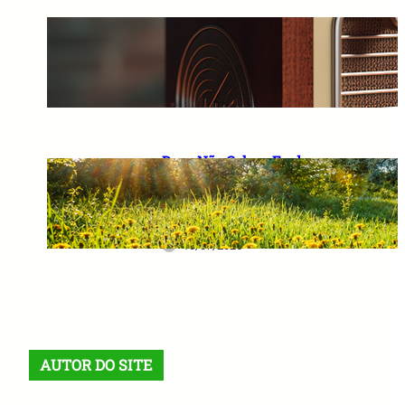
A Importância de Falar
Palavras Positivas e Acreditar
em um Futuro Melhor
10/07/2026
Deus Não Coloca Fardo
Pesado em Ombros Fracos: O
Verdadeiro Significado das
Provas da Vida
10/07/2026
AUTOR DO SITE