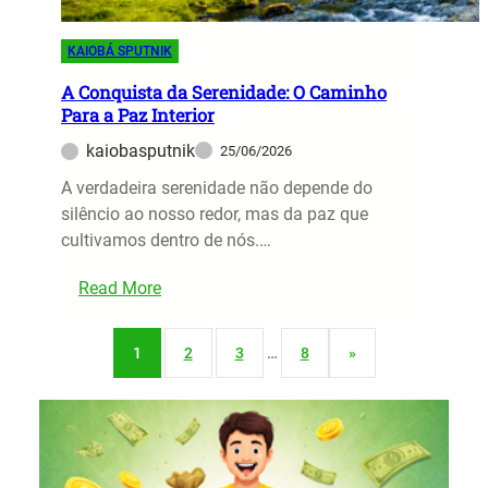
P
o
n
a
n
t
KAIOBÁ SPUTNIK
r
s
e
a
e
A Conquista da Serenidade: O Caminho
T
u
Para a Paz Interior
l
o
m
h
kaiobasputnik
25/06/2026
d
M
o
o
A verdadeira serenidade não depende do
u
s
s
silêncio ao nosso redor, mas da paz que
n
d
o
cultivamos dentro de nós.…
d
e
s
o
C
D
:
Read More
d
h
i
A
e
i
a
C
R
c
1
2
3
…
8
»
s
o
e
o
n
g
X
q
e
a
u
n
v
i
e
i