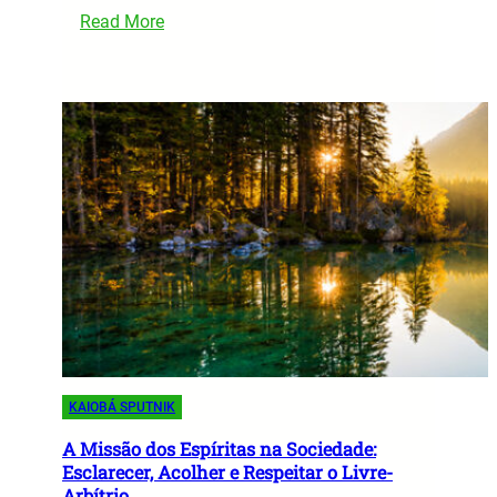
:
Read More
C
a
l
c
u
l
a
d
o
r
a
d
e
L
KAIOBÁ SPUTNIK
u
c
A Missão dos Espíritas na Sociedade:
Esclarecer, Acolher e Respeitar o Livre-
r
Arbítrio