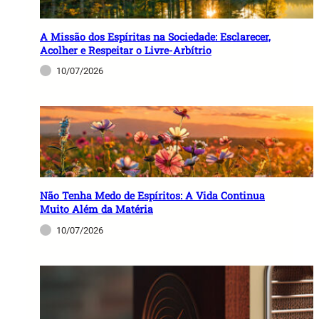
o
r
A Missão dos Espíritas na Sociedade: Esclarecer,
Acolher e Respeitar o Livre-Arbítrio
10/07/2026
Não Tenha Medo de Espíritos: A Vida Continua
Muito Além da Matéria
10/07/2026