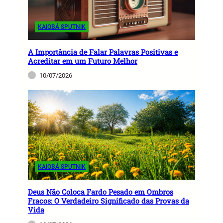
KAIOBÁ SPUTNIK
A Importância de Falar Palavras Positivas e
Acreditar em um Futuro Melhor
10/07/2026
KAIOBÁ SPUTNIK
Deus Não Coloca Fardo Pesado em Ombros
Fracos: O Verdadeiro Significado das Provas da
Vida