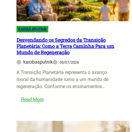
r
a
l
a
s
h
c
s
o
o
a
r
s
KAIOBÁ SPUTNIK
d
:
o
Desvendando os Segredos da Transição
O
Planetária: Como a Terra Caminha Para um
e
V
Mundo de Regeneração
P
e
r
kaiobasputnik
05/07/2026
r
e
d
A Transição Planetária representa o avanço
v
a
moral da humanidade rumo a um mundo de
e
d
regeneração. Conforme os ensinamentos…
r
e
o
:
i
Read More
F
D
r
u
e
o
t
s
S
u
v
i
r