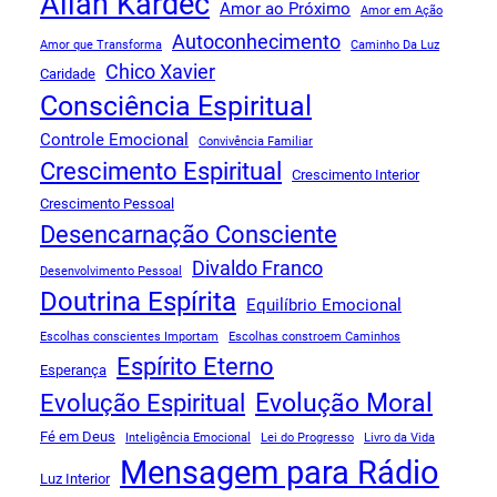
Allan Kardec
Amor ao Próximo
Amor em Ação
Autoconhecimento
Amor que Transforma
Caminho Da Luz
Chico Xavier
Caridade
Consciência Espiritual
Controle Emocional
Convivência Familiar
Crescimento Espiritual
Crescimento Interior
Crescimento Pessoal
Desencarnação Consciente
Divaldo Franco
Desenvolvimento Pessoal
Doutrina Espírita
Equilíbrio Emocional
Escolhas conscientes Importam
Escolhas constroem Caminhos
Espírito Eterno
Esperança
Evolução Espiritual
Evolução Moral
Fé em Deus
Inteligência Emocional
Lei do Progresso
Livro da Vida
Mensagem para Rádio
Luz Interior