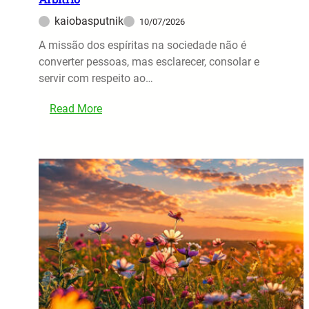
o
d
kaiobasputnik
10/07/2026
o
A missão dos espíritas na sociedade não é
F
converter pessoas, mas esclarecer, consolar e
G
servir com respeito ao…
T
S
:
Read More
2
A
0
M
2
i
6
s
:
s
D
ã
e
o
s
d
c
o
u
s
b
E
r
s