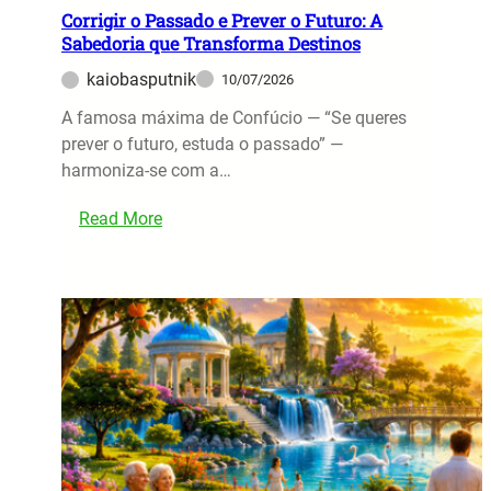
r
r
Corrigir o Passado e Prever o Futuro: A
e
Sabedoria que Transforma Destinos
d
d
o
kaiobasputnik
10/07/2026
i
P
t
A famosa máxima de Confúcio — “Se queres
e
a
prever o futuro, estuda o passado” —
s
r
harmoniza-se com a…
a
e
d
:
m
Read More
o
C
u
e
o
m
m
r
F
O
r
u
m
i
t
b
g
u
r
i
r
o
r
o
s
o
M
F
P
e