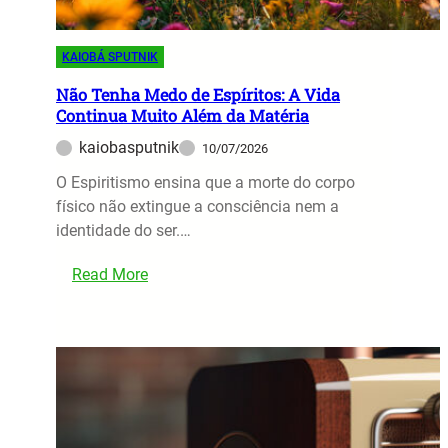
a
p
Q
í
u
KAIOBÁ SPUTNIK
r
a
i
Não Tenha Medo de Espíritos: A Vida
n
Continua Muito Além da Matéria
t
t
a
kaiobasputnik
10/07/2026
o
s
V
O Espiritismo ensina que a morte do corpo
n
o
físico não extingue a consciência nem a
a
c
identidade do ser.…
S
ê
o
:
V
Read More
c
N
a
i
ã
i
e
o
R
d
T
e
a
e
c
d
n
e
e
h
b