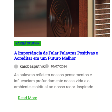
:
a
e
E
M
r
s
e
e
c
d
m
l
o
S
a
d
e
r
e
g
e
KAIOBÁ SPUTNIK
E
u
c
s
n
A Importância de Falar Palavras Positivas e
e
Acreditar em um Futuro Melhor
p
d
r
í
o
kaiobasputnik
10/07/2026
,
r
s
A
As palavras refletem nossos pensamentos e
i
c
influenciam profundamente nossa vida e o
t
o
ambiente espiritual ao nosso redor. Inspirado…
o
l
s
h
:
Read More
:
e
A
A
r
I