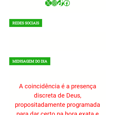
X
Instagram
TikTok
Facebook
REDES SOCIAIS
X
Facebook
Instagram
VK
Telegram
TikTok
MENSAGEM DO DIA
A coincidência é a presença
discreta de Deus,
propositadamente programada
para dar certo na hora exata e