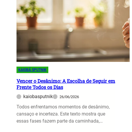
e
g
o
n
n
:
d
i
A
a
f
S
n
i
a
d
c
b
o
a
e
o
d
d
s
o
o
S
d
r
KAIOBÁ SPUTNIK
e
a
i
g
s
Vencer o Desânimo: A Escolha de Seguir em
a
Frente Todos os Dias
r
P
q
e
r
kaiobasputnik
26/06/2026
u
d
o
e
Todos enfrentamos momentos de desânimo,
o
v
T
cansaço e incerteza. Este texto mostra que
s
a
r
essas fases fazem parte da caminhada,…
d
s
a
a
d